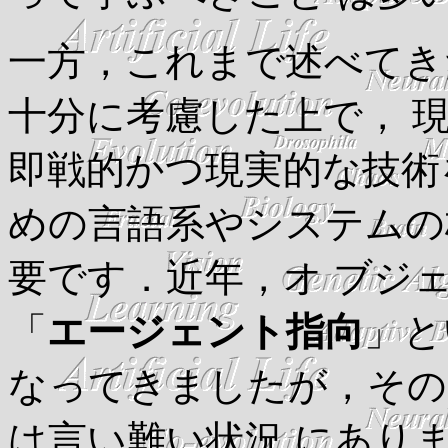
一方，これまで述べてき
十分に考慮した上で， 
即戦的かつ現実的な技術
めの言語系やシステムの
要です．近年，オ ブジ
「
エージェント指向
」と
なってきましたが，その
は言い難い状況 にあり