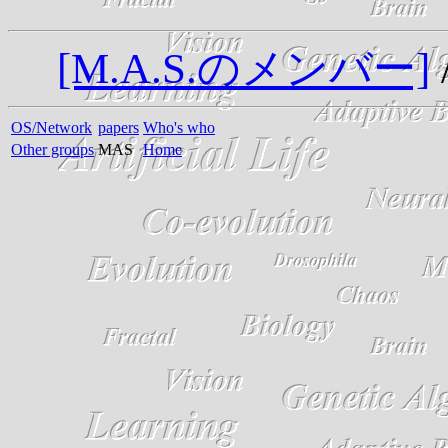
[M.A.S.のメンバー]
OS/Network
papers
Who's who
Other groups
MAS
Home