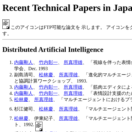
Recent Technical Papers in Jap
このアイコンはFTP可能な論文を 示します。 アイコン
す。
Distributed Artificial Intelligence
内藤剛人
、
竹内彰一
、
所真理雄
、 「視線を伴った表情
学会、Dec. 1993
副島清司、
松林慶
、
所真理雄
、 「進化的マルチエージ
と協調計算ワークショップ、 1993.
内藤剛人
、
竹内彰一
、
所真理雄
、 「筋肉エディタによる表
内藤剛人
、
竹内彰一
、
所真理雄
、 「表情設計支援のための
松林慶
、
所真理雄
、 「マルチエージェントにおけるプランの
杉江健司、
松林慶
、
所真理雄
、 「マルチエージェント間
松林慶
、 伊東紀子、
所真理雄
、 「マルチエージェント
ト、1992.