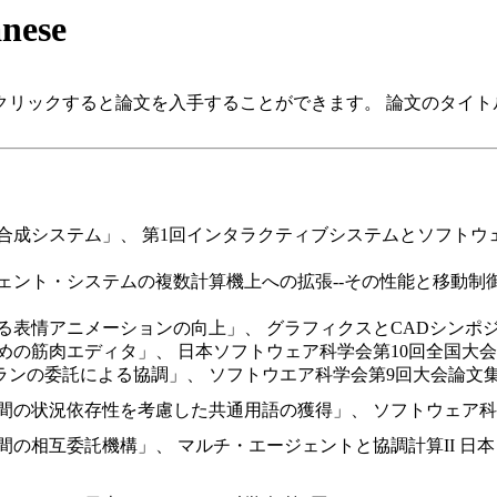
anese
をクリックすると論文を入手することができます。 論文のタイト
合成システム」、 第1回インタラクティブシステムとソフトウェア
ェント・システムの複数計算機上への拡張--その性能と移動制御-
情アニメーションの向上」、 グラフィクスとCADシンポジウム、情報処理
筋肉エディタ」、 日本ソフトウェア科学会第10回全国大会論文集、 pp.
委託による協調」、 ソフトウエア科学会第9回大会論文集、 Sept
の状況依存性を考慮した共通用語の獲得」、 ソフトウェア科学会第9
間の相互委託機構」、 マルチ・エージェントと協調計算II 日本