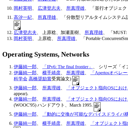
岡村英明
、
広津登志夫
、
所真理雄
、 「並行オブジェクト
高汐一紀
、
所真理雄
、 「分散型リアルタイムシステム記述言語:
広津登志夫
、 上原稔、加瀬直樹、
所真理雄
、 「MUST
岡村英明
、 上原稔、
所真理雄
、 「Portable Concurren
Operating Systems, Networks
伊藤純一郎
、
「IPv6: The final frontier」
、 シリーズ「イン
伊藤純一郎
、
横手靖彦
、
所真理雄
、
「Apertosオペ
科学会
高橋奨励賞
受賞論文)
伊藤純一郎
、
所真理雄
、
「オブジェクト指向OSにお
appear).
伊藤純一郎
、
所真理雄
、
「オブジェクト指向OSにお
(WOOC'95) ハンドアウト、March 1995.
伊藤純一郎
、
「動的に交換が可能なデバイスドライバ
伊藤純一郎
、
横手靖彦
、
所真理雄
、
「オブジェクト指