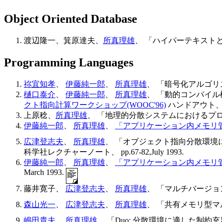
Object Oriented Database
渡辺隆一、箕原達夫、
所真理雄
、 「ハイパーテキストと問
Programming Languages
祢宜知孝
、
伊藤純一郎
、
所真理雄
、 「暗号化アルゴリ
樋口泰介
、
伊藤純一郎
、
所真理雄
、 「動的コンパイル
クト指向計算ワークショップ(WOOC'96)
ハンドアウト、Mar
上原稔、
所真理雄
、 「地理的分散システムにおけるプロセスの
伊藤純一郎
、
所真理雄
、
「アプリケーション内メモリ
広津登志夫
、
所真理雄
、 「オブジェクト指向分散環境に
科学社レクチャーノート、 pp.67-82,July 1993.
伊藤純一郎
、
所真理雄
、
「アプリケーション内メモリ
March 1993.
藤井寛子、
広津登志夫
、
所真理雄
、 「マルチバージョンを
森山光一
、
広津登志夫
、
所真理雄
、 「共有メモリ型マルチプロ
嶋田貴夫
、
所真理雄
、 「Duo: 分散環境に適した制約充足機