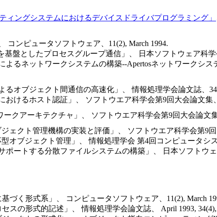
ペレーティングシステムにおけるデバイスドライバプログラミング」
ピュータソフトウェア、11(2), March 1994.
基盤としたプロセスグループ通信」、 日本ソフトウェア科学会第10回全国大
によるネットワークシステムの構築--Apertosネットワークシ
ブジェクト間通信の高速化」、 情報処理学会論文誌、34(5), pp.944
るホスト認証」、 ソフトウエア科学会第9回大会論文集、 pp.497-50
ーキテクチャ」、 ソフトウエア科学会第9回大会論文集、 pp.501-50
ブジェクト管理機構の実装と評価」、 ソフトウエア科学会第9回大会論文集、 pp
ける適応型オブジェクト管理」、 情報処理学会 第4回コンピュータシス
ートする分散ファイルシステムの構築」、 日本ソフトウェア科学会第8回
形式系」、 コンピュータソフトウェア、11(2), March 199
的記述」、 情報処理学会論文誌、 April 1993, 34(4), pp.