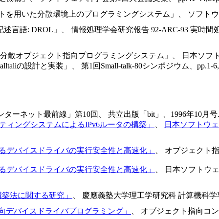
を用いた分散環境上のプログラミングシステム」、 ソフトウェア科学会第9
 DROL」、 情報処理学会研究報告 92-ARC-93 実時間処理に関するワ
: 分散オブジェクト指向プログラミングシステム」、 日本ソフトウェア科学
tSmalltaliの設計と実装」、 第1回Small-talk-80シンポジウム、pp.1-6, J
ターネット最前線」第10回、 共立出版「bit」、1996年10月号
レーティングシステムによるIPv6ルータの構築」
、
日本ソフトウェ
けるデバイスドライバの実行安全性と高速化」
、 オブジェクト指
けるデバイスドライバの実行安全性と高速化」
、 日本ソフトウ
構築法に関する研究」
、 慶應義塾大学理工学研究科 計算機科学専攻 
向デバイスドライバプログラミング」
、 オブジェクト指向コンピュ