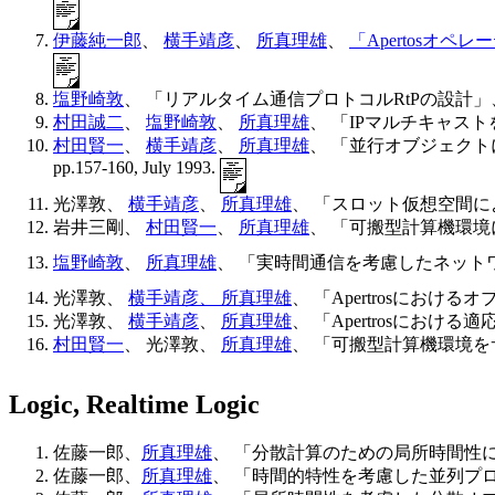
伊藤純一郎
、
横手靖彦
、
所真理雄
、
「Apertosオ
塩野崎敦
、 「リアルタイム通信プロトコルRtPの設計」、 コン
村田誠二
、
塩野崎敦
、
所真理雄
、 「IPマルチキャストを
村田賢一
、
横手靖彦
、
所真理雄
、 「並行オブジェクト
pp.157-160, July 1993.
光澤敦、
横手靖彦
、
所真理雄
、 「スロット仮想空間によるオ
岩井三剛、
村田賢一
、
所真理雄
、 「可搬型計算機環境におけ
塩野崎敦
、
所真理雄
、 「実時間通信を考慮したネットワークア
光澤敦、
横手靖彦、
所真理雄
、 「Apertrosにおけるオ
光澤敦、
横手靖彦
、
所真理雄
、 「Apertrosにお
村田賢一
、 光澤敦、
所真理雄
、 「可搬型計算機環境をサポ
Logic, Realtime Logic
佐藤一郎、
所真理雄
、 「分散計算のための局所時間性に基づく
佐藤一郎、
所真理雄
、 「時間的特性を考慮した並列プロセスの形式