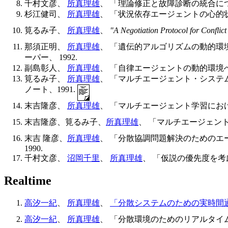
千村文彦、
所真理雄
、 「理論修正と故障診断の統合につ
杉江健司、
所真理雄
、 「状況依存エージェントの心的状況
筧るみ子、
所真理雄
、
"A Negotiation Protocol for Conflict
那須正明、
所真理雄
、 「遺伝的アルゴリズムの動的環
ーパー、 1992.
副島彰人、
所真理雄
、 「自律エージェントの動的環境へ
筧るみ子、
所真理雄
、 「マルチエージェント・システム
ノート、1991.
末吉隆彦、
所真理雄
、 「マルチエージェント学習におけ
末吉隆彦、筧るみ子、
所真理雄
、 「マルチエージェント
末吉 隆彦、
所真理雄
、 「分散協調問題解決のためのエー
1990.
千村文彦、
沼岡千里
、
所真理雄
、 「仮説の優先度を考慮
Realtime
高汐一紀
、
所真理雄
、
「分散システムのための実時間
高汐一紀
、
所真理雄
、 「分散環境のためのリアルタイムオブ