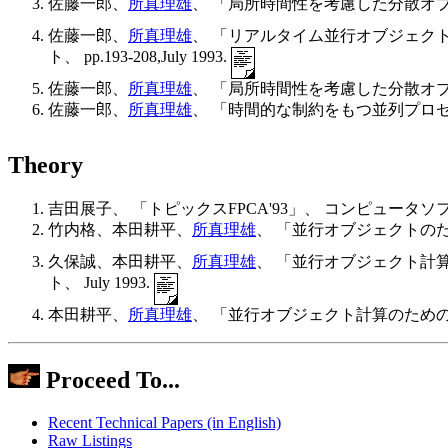
佐藤一郎、
所真理雄
、 「局所時間性を考慮した分散オブジ
佐藤一郎、
所真理雄
、 「リアルタイム並行オブジェクト
ト、 pp.193-208,July 1993.
佐藤一郎、
所真理雄
、 「局所時間性を考慮した分散オブジェクトの形式化
佐藤一郎、
所真理雄
、 「時間的な制約をもつ並列プロセスの形式的記述」、
Theory
吉田展子、 「トピックスFPCA'93」、 コンピュータソフトウェア
竹内格、本田耕平、
所真理雄
、 「並行オブジェクトのた
久保誠、本田耕平、
所真理雄
、 「並行オブジェクト計算
ト、 July 1993.
本田耕平、
所真理雄
、 「並行オブジェクト計算のための形式系
Proceed To...
Recent Technical Papers (in English)
Raw Listings