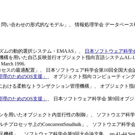
い合わせの形式的なモデル」、 情報処理学会 データベース研究会、 N
ズムの動的選択システム・EMAAS」、
日本ソフトウェア科学
機構を用いた自己反映並行オブジェクト指向言語システムAL-1/o
ch 1996.
最適配置」、 日本ソフトウェア科学会第10回全国大会論文集、 pp.6
管理のためのOS支援」
、 オブジェクト指向コンピューティングII、
おける柔軟なトランザクション管理機構」、 オブジェクト指向コ
管理のためのOS支援」
、 日本ソフトウェア科学会 第9回オブジ
用いたオブジェクト内並行性の制御」、 ソフトウエア科学会第9回大会論文集
セッサ上のConcurrentSmalltalk」、 ソフトウエア科学会第9回大会
構」、 ソフトウェア科学会第9回大会論文集、 pp.41-44,Sep. 